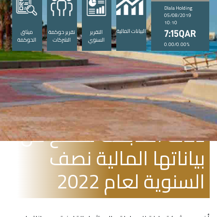
Dlala Holding
05/08/2019
10:10
البيانات المالية
التقرير
تقرير حوكمة
ميثاق
7:15QAR
السنوي
الشركات
الحوكمة
0.00/0.00%
أغسطس 10, 2022
دلالة القابضة تفصح عن
بياناتها المالية نصف
السنوية لعام 2022