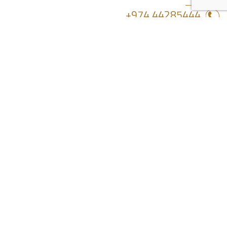
44285444 974+
info@dlalaholding.com
386 طريق سلوى - الدوحة ، قطر