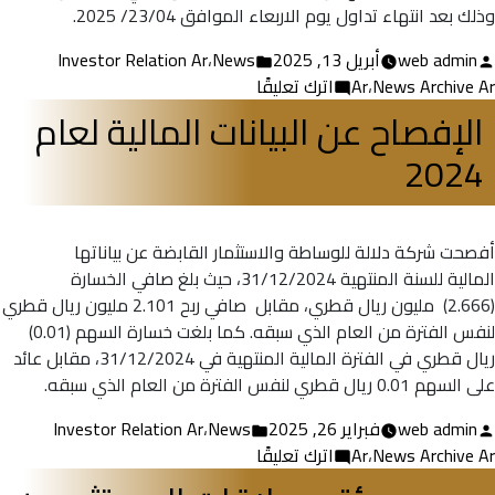
وذلك بعد انتهاء تداول يوم الاربعاء الموافق 23/04/ 2025.
تمّ
نُشر
web admin
أبريل 13, 2025
News
،
Investor Relation Ar
النشر
في
على
News Archive Ar
،
Ar
اترك تعليقًا
بواسطة
موعد
الإفصاح عن البيانات المالية لعام
الإفصاح
2024
عن
البيانات
المالية
للربع
أفصحت شركة دلالة للوساطة والاستثمار القابضة عن بياناتها
الأول
المالية للسنة المنتهية 31/12/2024، حيث بلغ صافي الخسارة
2025
(2.666) مليون ريال قطري، مقابل صافي ربح 2.101 مليون ريال قطري
لنفس الفترة من العام الذي سبقه. كما بلغت خسارة السهم (0.01)
ريال قطري في الفترة المالية المنتهية في 31/12/2024، مقابل عائد
على السهم 0.01 ريال قطري لنفس الفترة من العام الذي سبقه.
تمّ
نُشر
web admin
فبراير 26, 2025
News
،
Investor Relation Ar
النشر
في
على
News Archive Ar
،
Ar
اترك تعليقًا
بواسطة
الإفصاح