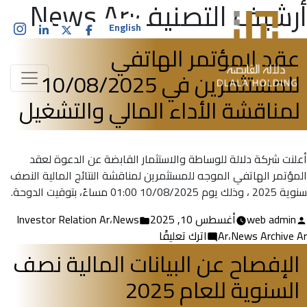
أرشيف التصنيف:
News Ar
English
عقد المؤتمر الهاتفي
للمستثمرين في 10/08/2025
لمناقشة الأداء المالي والتشغيل
أعلنت شركة دلالة للوساطة والاستثمار القابضة عن الدعوة لعقد
المؤتمر الهاتفي الموجه للمستثمرين لمناقشة النتائج المالية النصف
سنوية 2025 ، وذلك يوم 10/08/2025 01:00 مساءً، بتوقيت الدوحة.
تمّ
نُشر
web admin
أغسطس 10, 2025
News
،
Investor Relation Ar
النشر
على
في
News Archive Ar
،
Ar
اترك تعليقًا
بواسطة
عقد
الإفصاح عن البيانات المالية نصف
المؤتمر
السنوية للعام 2025
الهاتفي
للمستثمرين