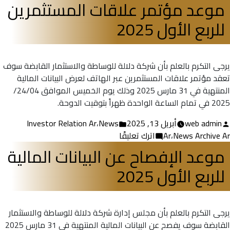
بواسطة
تأجيل
موعد مؤتمر علاقات المستثمرين
اجتماع
للربع الأول 2025
الجمعية
العامة
العادية
يرجى التكرم بالعلم بأن شركة دلالة للوساطة والاستثمار القابضة سوف
تعقد مؤتمر علاقات المستثمرين عبر الهاتف لعرض البيانات المالية
المنتهية في 31 مارس 2025 وذلك يوم الخميس الموافق 24/04/
2025 في تمام الساعة الواحدة ظهراً بتوقيت الدوحة.
تمّ
نُشر
web admin
أبريل 13, 2025
News
،
Investor Relation Ar
النشر
في
على
News Archive Ar
،
Ar
اترك تعليقًا
بواسطة
موعد
موعد الإفصاح عن البيانات المالية
مؤتمر
للربع الأول 2025
علاقات
المستثمرين
للربع
الأول
يرجى التكرم بالعلم بأن مجلس إدارة شركة دلالة للوساطة والاستثمار
2025
القابضة سوف يفصح عن البيانات المالية المنتهية في 31 مارس 2025