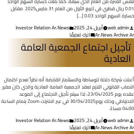
لنفس الفترة من العام الذي سبقه. كما بلغت خسارة السهم الواحد
0.01 ريال قطري في للربع الأول من العام ‏31 مارس‎ 2025 مقابل
خسارة السهم الواحد 0.03 […]
تمّ
نُشر
web admin
أبريل 24, 2025
News
،
Investor Relation Ar
النشر
في
على
News Archive Ar
،
Ar
اترك تعليقًا
بواسطة
الإفصاح
تأجيل اجتماع الجمعية العامة
عن
العادية
البيانات
المالية
للربع
الأول
أعلنت شركة دلالة للوساطة والاستثمار القابضة أنه نظراً لعدم اكتمال
للعام
النصاب القانوني اللازم لعقد الجمعية العامة العادية والذي كان مقرر
2025
عقده يوم 23/04/2025، لذا سيتم تأجيل الاجتماع إلى الموعد
الاحتياطي وذلك يوم30/04/2025 في عبر الانترنت Zoom بتمام الساعة
04:00 مساءً.
تمّ
نُشر
web admin
أبريل 24, 2025
News
،
Investor Relation Ar
النشر
في
على
News Archive Ar
،
Ar
اترك تعليقًا