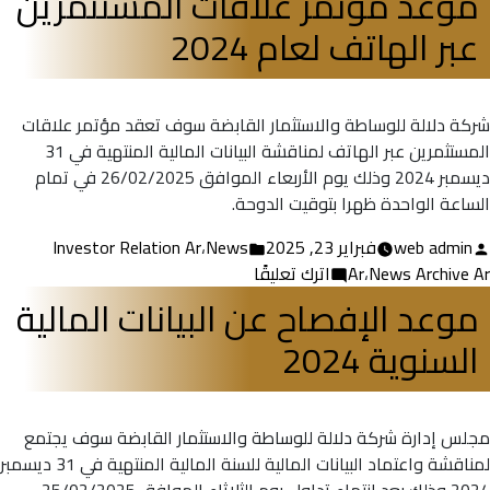
موعد مؤتمر علاقات المستثمرين
عن
عبر الهاتف لعام 2024
البيانات
المالية
لعام
2024
شركة دلالة للوساطة والاستثمار القابضة سوف تعقد مؤتمر علاقات
المستثمرين عبر الهاتف لمناقشة البيانات المالية المنتهية في 31
ديسمبر 2024 وذلك يوم الأربعاء الموافق 26/02/2025 في تمام
الساعة الواحدة ظهرا بتوقيت الدوحة.
تمّ
نُشر
web admin
فبراير 23, 2025
News
،
Investor Relation Ar
النشر
في
على
News Archive Ar
،
Ar
اترك تعليقًا
بواسطة
موعد
موعد الإفصاح عن البيانات المالية
مؤتمر
السنوية 2024
علاقات
المستثمرين
عبر
الهاتف
مجلس إدارة شركة دلالة للوساطة والاستثمار القابضة سوف يجتمع
لعام
لمناقشة واعتماد البيانات المالية للسنة المالية المنتهية في 31 ديسمبر
2024