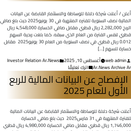
في
10/08/2025
أعلن / أعلنت شركة دلالة للوساطة والاستثمار القابضة عن البيانات
لمناقشة
المالية نصف السنوية للفتره المنتهية في ‏30 يونيو‎ 2025حيث بلغ صافي
الأداء
الربح 2,282,000 ريال قطري مقابل صافي الخسارة 4,548,000 ريال
المالي
قطري لنفس الفترة من العام الذي سبقه. كما بلغت ربحية السهم
والتشغيل
0.012 ريال قطري في نصف السنوية من العام ‏30 يونيو‎ 2025 مقابل
خسارة للسهم […]
تمّ
نُشر
web admin
أغسطس 10, 2025
News
،
Investor Relation Ar
النشر
على
في
News Archive Ar
،
Ar
اترك تعليقًا
بواسطة
الإفصاح
الإفصاح عن البيانات المالية للربع
عن
الأول للعام 2025
البيانات
المالية
نصف
السنوية
أعلنت شركة دلالة للوساطة والاستثمار القابضة عن البيانات المالية
للعام
للفترة المنتهية في ‏31 مارس‎ 2025 حيث بلغ صافي الخسارة
2025
1,746,000 ريال قطري مقابل صافي الخسارة 4,980,000 ريال قطري