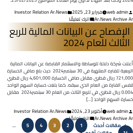
2024 وذلك بعد انتهاء تداول يوم الثلاثاء الموافق 25/02/2025.
تمّ
نُشر
web admin
فبراير 23, 2025
News
،
Investor Relation Ar
النشر
في
على
News Archive Ar
،
Ar
اترك تعليقًا
بواسطة
موعد
الإفصاح عن البيانات المالية للربع
الإفصاح
الثالث للعام 2024
عن
البيانات
المالية
السنوية
أعلنت شركة دلالة للوساطة والاستثمار القابضة عن البيانات المالية
2024
الربعية للفتره المنتهية في ‏30 سبتمبر‎ 2024 حيث بلغ صافي الخسارة
721,000 ريال قطري مقابل صافي الخسارة 4,601,000 ريال قطري
لنفس الفترة من العام الذي سبقه. كما بلغت خسارة السهم الواحد
0.004 ريال قطري في للربع الثالث من العام ‏30 سبتمبر‎ 2024 مقابل
خسارة السهم الواحد […]
تمّ
نُشر
web admin
أكتوبر 23, 2024
News
،
Investor Relation Ar
النشر
على
في
News Archive Ar
،
Ar
اترك تعليقًا
Post
بواسطة
الإفصاح
مقالات أحدث
1
2
3
4
5
…
عن
14
مقالات أقدم