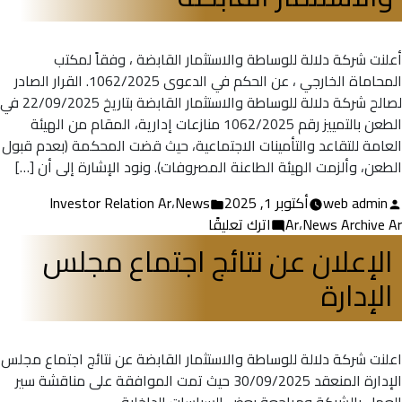
للربع
الثالث
أعلنت شركة دلالة للوساطة والاستثمار القابضة ، وفقاً لمكتب
2025
المحاماة الخارجي ، عن الحكم في الدعوى 1062/2025. القرار الصادر
لصالح شركة دلالة للوساطة والاستثمار القابضة بتاريخ 22/09/2025 في
الطعن بالتمييز رقم 1062/2025 منازعات إدارية، المقام من الهيئة
العامة للتقاعد والتأمينات الاجتماعية، حيث قضت المحكمة (بعدم قبول
الطعن، وألزمت الهيئة الطاعنة المصروفات). ونود الإشارة إلى أن […]
تمّ
نُشر
web admin
أكتوبر 1, 2025
News
،
Investor Relation Ar
النشر
في
على
News Archive Ar
،
Ar
اترك تعليقًا
بواسطة
الافصاح
الإعلان عن نتائج اجتماع مجلس
عن
الإدارة
الحكم
في
الدعوى
القضائية
اعلنت شركة دلالة للوساطة والاستثمار القابضة عن نتائج اجتماع مجلس
لصالح
الإدارة المنعقد 30/09/2025 حيث تمت الموافقة على مناقشة سير
دلالة