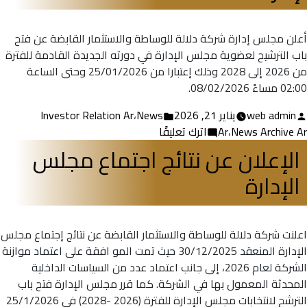
البيانات
المالية
السنوية
أعلن مجلس إدارة شركة دلالة للوساطة والاستثمار القابضة عن فتح
2025
باب الترشيح لعضوية مجلس الإدارة في دورته الجديدة القادمة للفترة
من 2026 إلى 2028 وذلك إعتبارا من 25/01/2026 وحتى الساعة
02:00 مساءً 08/02/2026.
تمّ
نُشر
web admin
يناير 21, 2026
News
،
Investor Relation Ar
النشر
في
على
News Archive Ar
،
Ar
اترك تعليقًا
بواسطة
فتح
الإعلان عن نتائج اجتماع مجلس
باب
الإدارة
الترشيح
لعضوية
مجلس
إدارة
اعلنت شركة دلالة للوساطة والاستثمار القابضة عن نتائج إجتماع مجلس
2026
الإدارة المنعقد 30/12/2025 حيث تمت المو افقة على اعتماد موازنة
الشركة لعام 2026، إلى جانب اعتماد عدد من السياسات الداخلية
المحدثة المعمول بها في الشركة. كما قرر مجلس الإدارة فتح باب
الترشح لانتخابات مجلس الإدارة للفترة (2026 -2028) في 25/1/2026