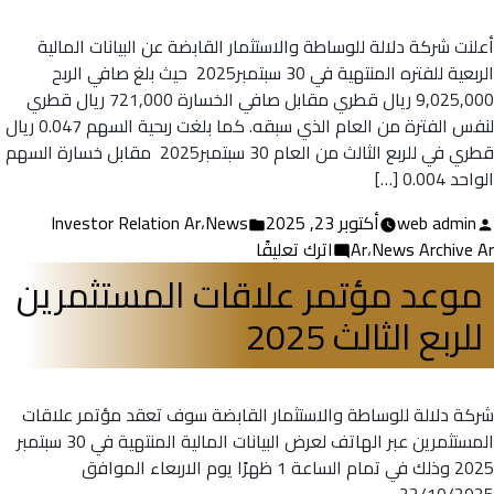
30/12/2025
أعلنت شركة دلالة للوساطة والاستثمار القابضة عن البيانات المالية
الربعية للفتره المنتهية في ‏30 سبتمبر‎ 2025 حيث بلغ صافي الربح
9,025,000 ريال قطري مقابل صافي الخسارة 721,000 ريال قطري
لنفس الفترة من العام الذي سبقه. كما بلغت ربحية السهم 0.047 ريال
قطري في للربع الثالث من العام ‏30 سبتمبر‎ 2025 مقابل خسارة السهم
الواحد 0.004 […]
تمّ
نُشر
web admin
أكتوبر 23, 2025
News
،
Investor Relation Ar
النشر
على
في
News Archive Ar
،
Ar
اترك تعليقًا
بواسطة
الإفصاح
موعد مؤتمر علاقات المستثمرين
عن
للربع الثالث 2025
البيانات
المالية
للربع
الثالث
شركة دلالة للوساطة والاستثمار القابضة سوف تعقد مؤتمر علاقات
للعام
المستثمرين عبر الهاتف لعرض البيانات المالية المنتهية في 30 سبتمبر
2025
2025 وذلك في تمام الساعة 1 ظهرًا يوم الاربعاء الموافق