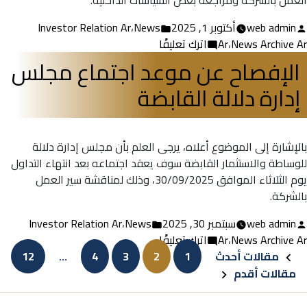
العمل بالشركة ومراجعة بعض السياسات الداخلية.
للوساطة
تمّ
نُشر
web admin
أكتوبر 1, 2025
News
،
Investor Relation Ar
والاستثمار
النشر
في
على
News Archive Ar
،
Ar
اترك تعليقًا
القابضة
بواسطة
الإعلان
الإفصاح عن موعد اجتماع مجلس
عن
إدارة دلالة القابضة
نتائج
اجتماع
مجلس
الإدارة
بالإشارة إلى الموضوع أعلاه، يرجى العلم بأن مجلس إدارة دلالة
للوساطة والاستثمار القابضة سوف يعقد اجتماعه بعد انتهاء التداول
يوم الثلاثاء الموافق 30/09/2025، وذلك لمناقشة سير العمل
بالشركة.
تمّ
نُشر
web admin
سبتمبر 30, 2025
News
،
Investor Relation Ar
النشر
على
في
News Archive Ar
،
Ar
اترك تعليقًا
Post
بواسطة
الإفصاح
مقالات أحدث
1
2
3
4
…
12
عن
مقالات أقدم
paginatio
موعد
اجتماع