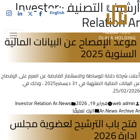
أرشيف التصنيف:
Investor
English
Relation Ar
موعد الإفصاح عن البيانات المالية
السنوية 2025
أعلنت شركة دلالة للوساطة والاستثمار القابضة عن العزم على الإفصاح
عن البيانات المالية المنتهية في ‏31 ديسمبر‎ 2025، وذلك في
25/02/2026.
تمّ
نُشر
web admin
فبراير 19, 2026
News
،
Investor Relation Ar
النشر
في
على
News Archive Ar
،
Ar
اترك تعليقًا
بواسطة
موعد
فتح باب الترشيح لعضوية مجلس
الإفصاح
إدارة 2026
عن