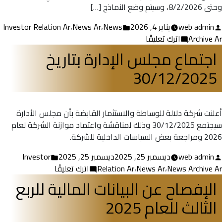
وحتى 8/2/2026، وسيتم وضع النماذج […]
تمّ
نُشر
web admin
يناير 4, 2026
News
،
News Ar
،
Investor Relation Ar
النشر
على
في
Archive Ar
اترك تعليقًا
بواسطة
الإعلان
اجتماع مجلس الإدارة بتاريخ
عن
30/12/2025
نتائج
اجتماع
مجلس
الإدارة
أعلنت شركة دلالة للوساطة والاستثمار القابضة بأن مجلس الأدارة
سيجتمع 30/12/2025 وذلك لمناقشة واعتماد موازنة الشركة لعام
2026 ومراجعة بعض السياسات الداخلية للشركة.
تمّ
نُشر
web admin
ديسمبر 25, 2025
ديسمبر 25, 2025
Investor
النشر
على
في
News Archive Ar
،
News Ar
،
Relation Ar
اترك تعليقًا
بواسطة
اجتماع
الإفصاح عن البيانات المالية للربع
مجلس
الثالث للعام 2025
الإدارة
بتاريخ