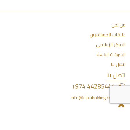
من نحن
علاقات المستثمرين
المركز الإعلامي
الشركات التابعة
اتصل بنا
اتصل بنا
44285444 974+
info@dlalaholding.com
386 طريق سلوى - الدوحة ، قطر