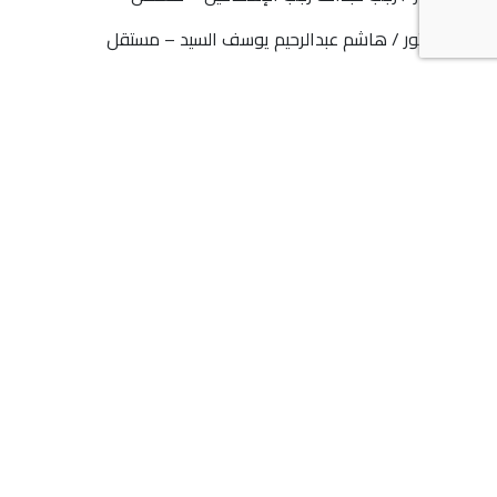
10. الدكتور / هاشم عبدالرحيم يوسف السيد – مستقل
من نحن
علاقات المستثمرين
المركز الإعلامي
الشركات التابعة
اتصل بنا
اتصل بنا
44285444 974+
info@dlalaholding.com
386 طريق سلوى - الدوحة ، قطر