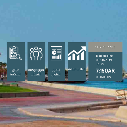
SHARE PRICE
Dlala Holding
05/08/2019
10:10
البيانات المالية
التقرير
تقرير حوكمة
ميثاق
7:15QAR
السنوي
الشركات
الحوكمة
0.00/0.00%
مارس 14, 2018