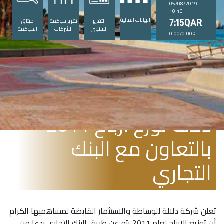
05/08/2019
10:10
البيانات المالية
التقرير
تقرير حوكمة
ميثاق
7:15QAR
السنوي
الشركات
الحوكمة
0.00/0.00%
مارس 19, 2012
دلالة توزع ارباح 2011
بالتعاون مع البنك
التجاري
تعلن شركة دلالة للوساطة والاستثمار القابضة لمساهميها الكرام
أن توزيع الارباح لعام 2011 يتم عن طريق البنك التجاري بدءا من