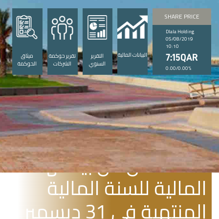
SHARE PRICE
Dlala Holding
05/08/2019
10:10
البيانات المالية
التقرير
تقرير حوكمة
ميثاق
7:15QAR
السنوي
الشركات
الحوكمة
0.00/0.00%
يناير 31, 2012
دلالة تعلن عن بياناتها
المالية للسنة المالية
المنتهية في 31 ديسمبر