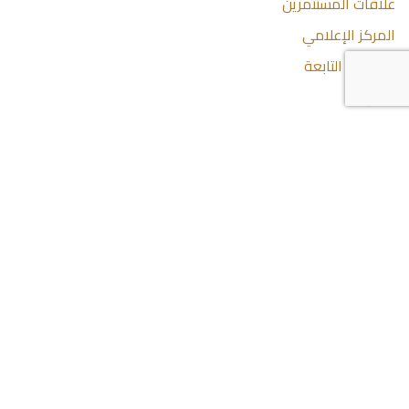
علاقات المستثمرين
المركز الإعلامي
الشركات التابعة
اتصل بنا
اتصل بنا
44285444 974+
info@dlalaholding.com
386 طريق سلوى - الدوحة ، قطر