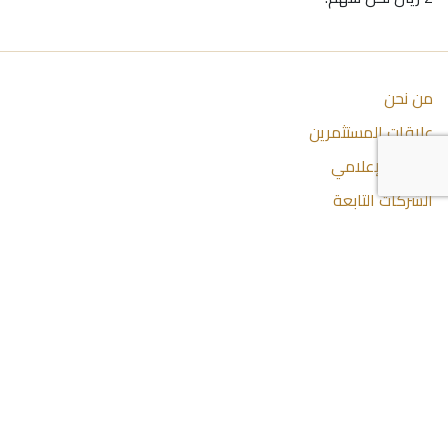
من نحن
علاقات المستثمرين
المركز الإعلامي
الشركات التابعة
اتصل بنا
اتصل بنا
44285444 974+
info@dlalaholding.com
386 طريق سلوى - الدوحة ، قطر