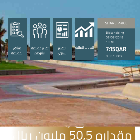
SHARE PRICE
Dlala Holding
05/08/2019
10:10
البيانات المالية
التقرير
تقرير حوكمة
ميثاق
7:15QAR
السنوي
الشركات
الحوكمة
0.00/0.00%
فبراير 5, 2009
دلالة تحقق ربحا صافيا
مقداره 50,5 مليون ريال