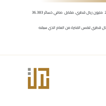
أفصحت شركة دلالة للوساطة والاستثمار القابضة عن بياناتها المالية للسنة المنتهية 31/12/2023، حيث بلغ صافي الربح2.101 مليون ريال قطري، مقابل صافي خسائر 36.383