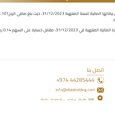
.
اتصل بنا
44285444 974+
info@dlalaholding.com
386 طريق سلوى - الدوحة ، قطر