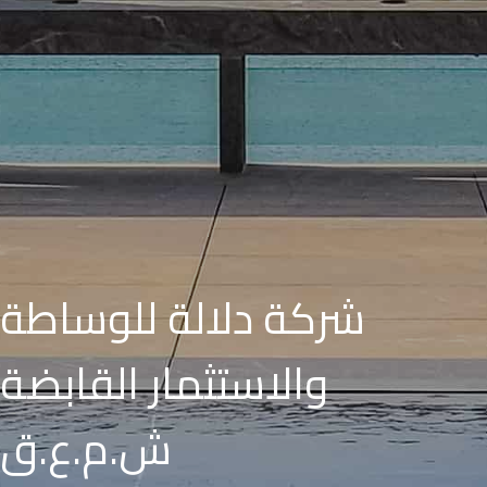
شركة دلالة للوساطة
والاستثمار القابضة
ش.م.ع.ق